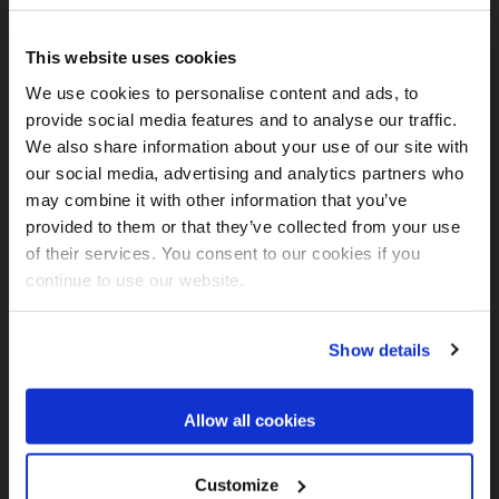
This website uses cookies
Yrityksen nimi
*
We use cookies to personalise content and ads, to
provide social media features and to analyse our traffic.
Puhelinnumero
We also share information about your use of our site with
our social media, advertising and analytics partners who
may combine it with other information that you’ve
Maa
*
provided to them or that they’ve collected from your use
of their services. You consent to our cookies if you
continue to use our website.
Minulle voi lähettää Solitan sisältöjä ja kutsuja tapahtumiin
Minulle voi lähettää tietoa Solitan uramahdollisuuksista
Show details
Täyttämällä lomakkeen hyväksyn Solitan
tietosuojakäytännöt
*
Allow all cookies
Customize