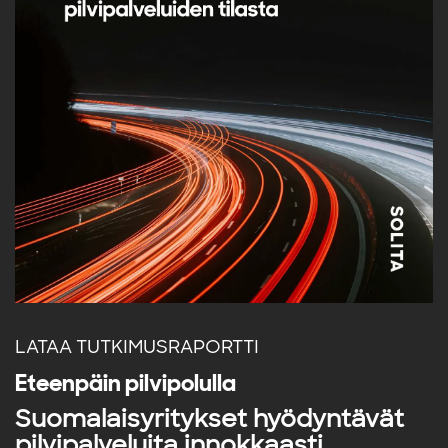
LATAA TUTKIMUSRAPORTTI
Eteenpäin pilvipolulla
Suomalaisyritykset hyödyntävät
pilvipalveluita innokkaasti.