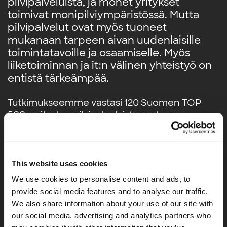
pilvipalveluista, ja monet yritykset
toimivat monipilviympäristössä. Mutta
pilvipalvelut ovat myös tuoneet
mukanaan tarpeen aivan uudenlaisille
toimintatavoille ja osaamiselle. Myös
liiketoiminnan ja it:n välinen yhteistyö on
entistä tärkeämpää.
Tutkimukseemme vastasi 120 Suomen TOP
500 -yritysten pilvipalveluista vastaavaa
johtajaa. Tutkimuksen toteutuksesta vastasi
riippumaton tutkimusyhtiö IRO Research.
Lataa tutkimusraportti ja lue lisää!
This website uses cookies
We use cookies to personalise content and ads, to
provide social media features and to analyse our traffic.
Etunimi
*
We also share information about your use of our site with
our social media, advertising and analytics partners who